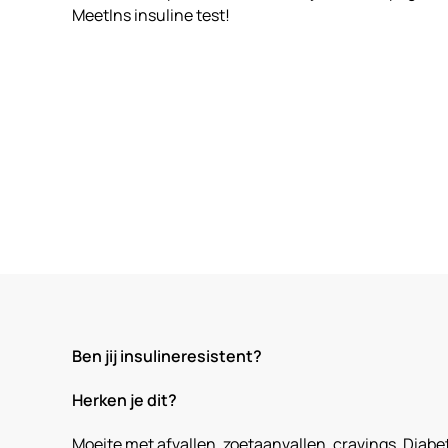
MeetIns insuline test!
Ben jij insulineresistent?
Herken je dit?
Moeite met afvallen, zoetaanvallen, cravings, Diabe