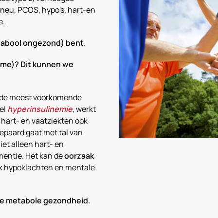
pneu, PCOS, hypo's, hart-en
e.
etabool ongezond) bent.
sme)? Dit kunnen we
l, de meest voorkomende
wel
hyperinsulinemie
, werkt
 hart- en vaatziekten ook
epaard gaat met tal van
et alleen hart- en
entie. Het kan de
oorzaak
k hypoklachten en mentale
n je metabole gezondheid.