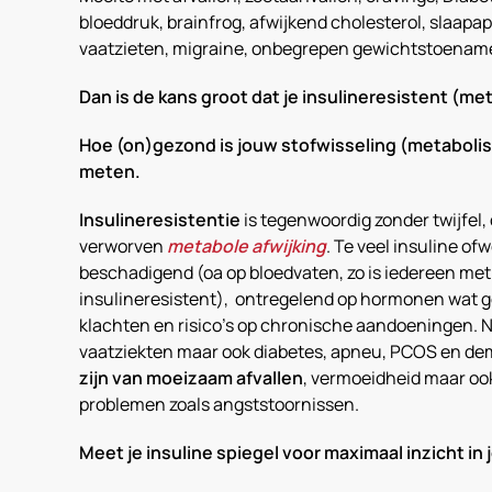
bloeddruk, brainfrog, afwijkend cholesterol, slaapa
vaatzieten, migraine, onbegrepen gewichtstoenam
Dan is de kans groot dat je insulineresistent (m
Hoe (on)gezond is jouw stofwisseling (metaboli
meten.
Insulineresistentie
is tegenwoordig zonder twijfe
verworven
metabole afwijking
. Te veel insuline of
beschadigend (oa op bloedvaten, zo is iedereen met
insulineresistent), ontregelend op hormonen wat g
klachten en risico’s op chronische aandoeningen. Ni
vaatziekten maar ook diabetes, apneu, PCOS en dem
zijn van moeizaam afvallen
, vermoeidheid maar oo
problemen zoals angststoornissen.
Meet je insuline spiegel voor maximaal inzicht i