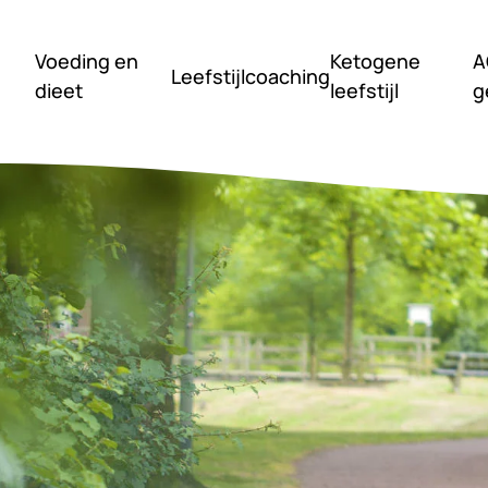
Voeding en
Ketogene
A
Leefstijlcoaching
dieet
leefstijl
g