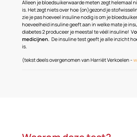
Alleen je bloedsuikerwaarde meten zegt helemaal niet
is. Het zegt niets over hoe (on)gezond je stofwisselin
zie je pas hoeveel insuline nodig is om je bloedsui
hoeveelheid insuline geeft aan in welke mate je insu
diabetes 2 produceer je meestal te véél insuline! V
o
medicijnen.
De insuline test geeft je alle inzicht h
is.
(tekst deels overgenomen van Harriët Verkoelen -
w