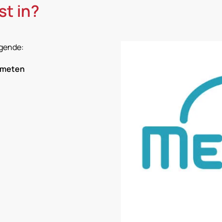
st in?
lgende:
emeten