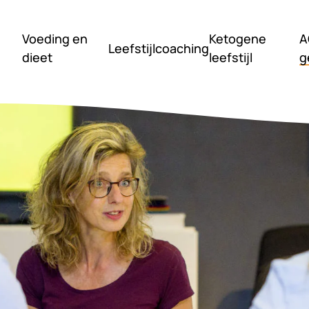
Voeding en
Ketogene
A
Leefstijlcoaching
dieet
leefstijl
g