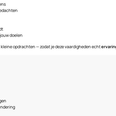
ens
gedachten
dt
 jouw doelen
 kleine opdrachten — zodat je deze vaardigheden echt
ervarin
ggen
randering